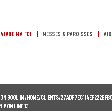
VIVRE MA FOI
MESSES & PAROISSES
AID
 ON BOOL IN
/HOME/CLIENTS/27ADF7EC114EF222BFB
PHP
ON LINE
13