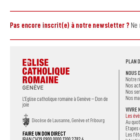
Pas encore inscrit(e) à notre newsletter ?
Ne 
PLAN D
NOUS 
Notre r
Nos act
Nos ser
Nos ma
L’Eglise catholique romaine à Genève – Don de
joie
VIVRE 
Les év
Diocèse de Lausanne, Genève et Fribourg
Au quot
Etapes 
FAIRE UN DON DIRECT
Les fêt
IBAN CH39 0900 0000 1200 2782 6