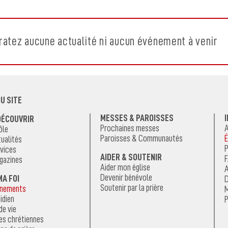
ratez aucune actualité ni aucun événement à venir
U SITE
MESSES & PAROISSES
DÉCOUVRIR
Prochaines messes
A
ôle
Paroisses & Communautés
É
ualités
P
vices
AIDER & SOUTENIR
F
gazines
Aider mon église
A
Devenir bénévole
MA FOI
D
Soutenir par la prière
énements
M
idien
P
de vie
es chrétiennes