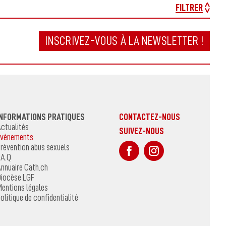
FILTRER
INSCRIVEZ-VOUS À LA NEWSLETTER !
INFORMATIONS PRATIQUES
CONTACTEZ-NOUS
ctualités
SUIVEZ-NOUS
vénements
sur Facebook
Sur Instagr
révention abus sexuels
.A.Q
nnuaire Cath.ch
iocèse LGF
entions légales
olitique de confidentialité