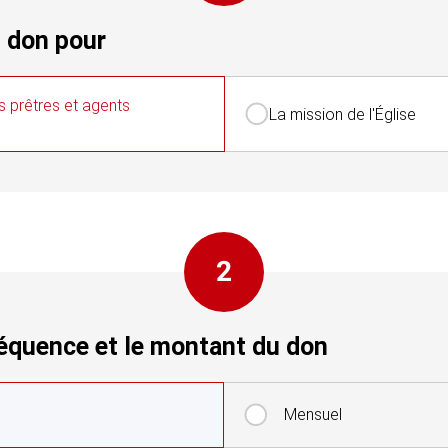
n don pour
s prêtres et agents
La mission de l'Église
2
réquence et le montant du don
e et le montant du don
Mensuel