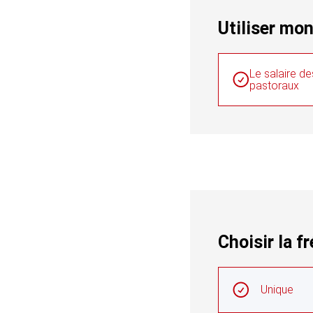
Utiliser mo
Objectif
Le salaire de
pastoraux
Choisir la f
Choisir la fréquenc
Intervals réguliers
Unique