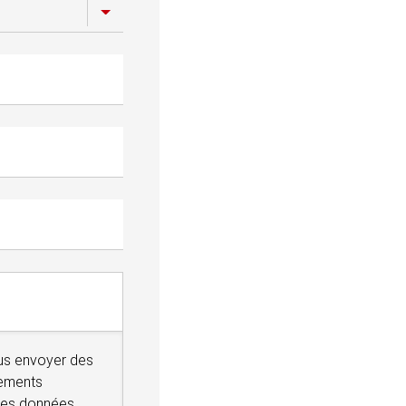
ous envoyer des
pements
des données