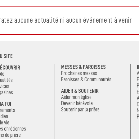
atez aucune actualité ni aucun événement à venir
U SITE
MESSES & PAROISSES
DÉCOUVRIR
Prochaines messes
A
ôle
Paroisses & Communautés
ualités
P
vices
AIDER & SOUTENIR
F
gazines
Aider mon église
A
Devenir bénévole
MA FOI
Soutenir par la prière
énements
M
idien
P
e vie
es chrétiennes
ns de prière