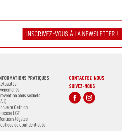
INSCRIVEZ-VOUS À LA NEWSLETTER !
INFORMATIONS PRATIQUES
CONTACTEZ-NOUS
ctualités
SUIVEZ-NOUS
vénements
sur Facebook
Sur Instagr
révention abus sexuels
.A.Q
nnuaire Cath.ch
iocèse LGF
entions légales
olitique de confidentialité