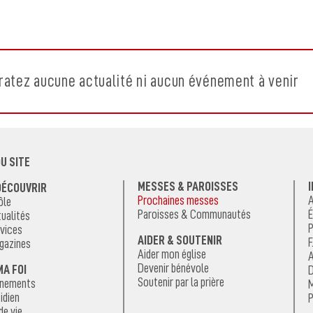
ratez aucune actualité ni aucun événement à venir
U SITE
MESSES & PAROISSES
DÉCOUVRIR
Prochaines messes
A
ôle
Paroisses & Communautés
É
ualités
P
vices
AIDER & SOUTENIR
F
gazines
Aider mon église
A
Devenir bénévole
MA FOI
D
Soutenir par la prière
énements
M
idien
P
de vie