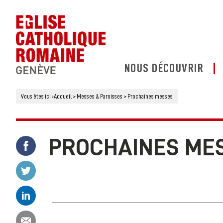
NOUS DÉCOUVRIR
Vous êtes ici
›
Accueil
>
Messes & Paroisses
>
Prochaines messes
PROCHAINES ME
Partager ce contenu sur Facebook
Partager ce contenu sur Twitter
Partager ce contenu sur Linkedin
Partager ce contenu par email