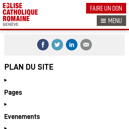
FAIRE UN DON
MENU
Partager ce contenu sur Facebook
Partager ce contenu sur Twitt
Partager ce contenu s
Partager ce c
PLAN DU SITE
Pages
Evenements