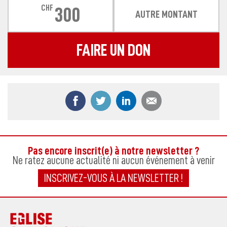
CHF
300
AUTRE MONTANT
FAIRE UN DON
Partager ce contenu sur Facebook
Partager ce contenu sur Twitter
Partager ce contenu sur
Partager ce co
Pas encore inscrit(e) à notre newsletter ?
Ne ratez aucune actualité ni aucun événement à venir
INSCRIVEZ-VOUS À LA NEWSLETTER !