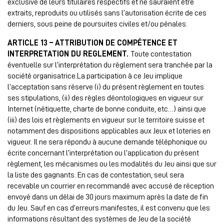
exclusive de leurs titulaires respectifs et ne sauraient être
extraits, reproduits ou utilisés sans l’autorisation écrite de ces
derniers, sous peine de poursuites civiles et/ou pénales.
ARTICLE 13 – ATTRIBUTION DE COMPÉTENCE ET
INTERPRETATION DU REGLEMENT.
Toute contestation
éventuelle sur l’interprétation du règlement sera tranchée par la
société organisatrice.La participation à ce Jeu implique
l’acceptation sans réserve (i) du présent règlement en toutes
ses stipulations, (ii) des règles déontologiques en vigueur sur
Internet (nétiquette, charte de bonne conduite, etc…) ainsi que
(iii) des lois et règlements en vigueur sur le territoire suisse et
notamment des dispositions applicables aux Jeux et loteries en
vigueur. Il ne sera répondu à aucune demande téléphonique ou
écrite concernant l’interprétation ou l’application du présent
règlement, les mécanismes ou les modalités du Jeu ainsi que sur
la liste des gagnants. En cas de contestation, seul sera
recevable un courrier en recommandé avec accusé de réception
envoyé dans un délai de 30 jours maximum après la date de fin
du Jeu. Sauf en cas d’erreurs manifestes, il est convenu que les
informations résultant des systèmes de Jeu de la société