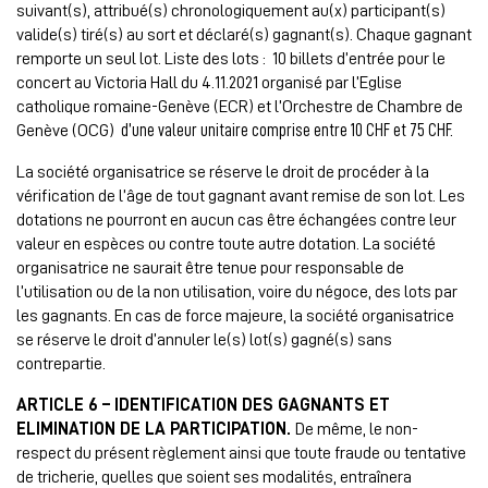
suivant(s), attribué(s) chronologiquement au(x) participant(s)
valide(s) tiré(s) au sort et déclaré(s) gagnant(s). Chaque gagnant
remporte un seul lot. Liste des lots : 10 billets d’entrée pour le
concert au Victoria Hall du 4.11.2021 organisé par l’Eglise
catholique romaine-Genève (ECR) et l’Orchestre de Chambre de
Genève (OCG)
d’une valeur unitaire comprise entre 10 CHF et 75 CHF.
La société organisatrice se réserve le droit de procéder à la
vérification de l’âge de tout gagnant avant remise de son lot. Les
dotations ne pourront en aucun cas être échangées contre leur
valeur en espèces ou contre toute autre dotation. La société
organisatrice ne saurait être tenue pour responsable de
l’utilisation ou de la non utilisation, voire du négoce, des lots par
les gagnants. En cas de force majeure, la société organisatrice
se réserve le droit d’annuler le(s) lot(s) gagné(s) sans
contrepartie.
ARTICLE 6 – IDENTIFICATION DES GAGNANTS ET
ELIMINATION DE LA PARTICIPATION.
De même, le non-
respect du présent règlement ainsi que toute fraude ou tentative
de tricherie, quelles que soient ses modalités, entraînera