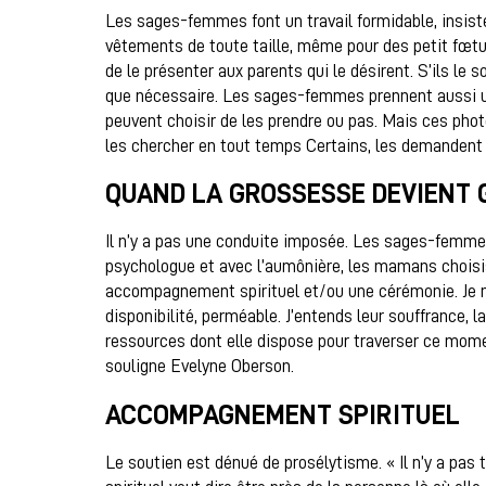
Les sages-femmes font un travail formidable, insiste
vêtements de toute taille, même pour des petit fœtu
de le présenter aux parents qui le désirent. S’ils le s
que nécessaire. Les sages-femmes prennent aussi un
peuvent choisir de les prendre ou pas. Mais ces pho
les chercher en tout temps Certains, les demandent
QUAND LA GROSSESSE DEVIENT 
Il n’y a pas une conduite imposée. Les sages-femm
psychologue et avec l’aumônière, les mamans choisis
accompagnement spirituel et/ou une cérémonie. Je 
disponibilité, perméable. J’entends leur souffrance, l
ressources dont elle dispose pour traverser ce momen
souligne Evelyne Oberson.
ACCOMPAGNEMENT SPIRITUEL
Le soutien est dénué de prosélytisme. « Il n’y a pa