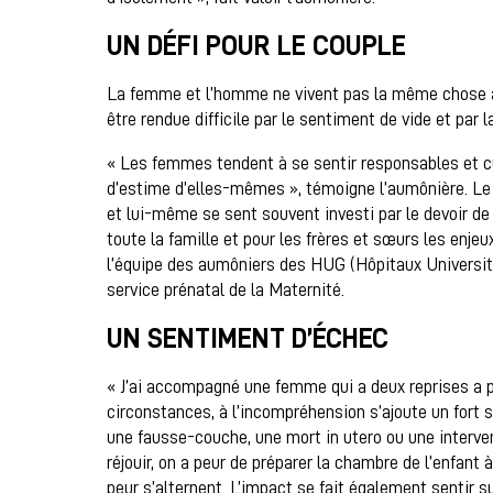
UN DÉFI POUR LE COUPLE
La femme et l’homme ne vivent pas la même chose 
être rendue difficile par le sentiment de vide et par la
« Les femmes tendent à se sentir responsables et cu
d’estime d’elles-mêmes », témoigne l’aumônière. Le
et lui-même se sent souvent investi par le devoir d
toute la famille et pour les frères et sœurs les enj
l’équipe des aumôniers des HUG (Hôpitaux Universita
service prénatal de la Maternité.
UN SENTIMENT D’ÉCHEC
« J’ai accompagné une femme qui a deux reprises a 
circonstances, à l’incompréhension s’ajoute un fort s
une fausse-couche, une mort in utero ou une interven
réjouir, on a peur de préparer la chambre de l’enfant 
peur s’alternent. L’impact se fait également sentir su