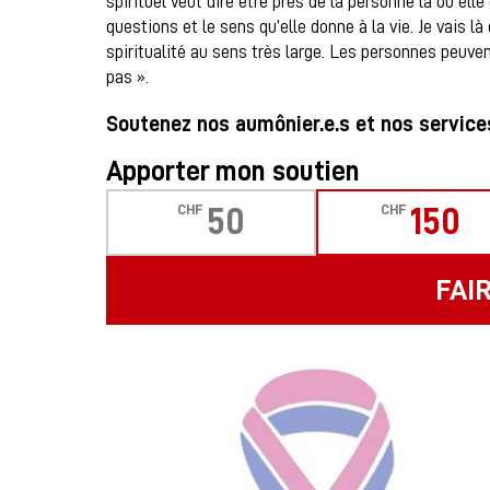
spirituel veut dire être près de la personne là où elle
questions et le sens qu’elle donne à la vie. Je vais là
spiritualité au sens très large. Les personnes peuven
pas ».
Soutenez nos aumônier.e.s et nos services
Apporter mon soutien
CHF
CHF
50
150
FAI