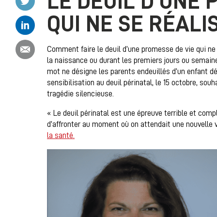
LE DEUIL D’UNE 
QUI NE SE RÉALI
Partager ce contenu sur Linkedin
Partager ce contenu par email
Comment faire le deuil d’une promesse de vie qui ne 
la naissance ou durant les premiers jours ou semain
mot ne désigne les parents endeuillés d’un enfant d
sensibilisation au deuil périnatal, le 15 octobre, sou
tragédie silencieuse.
« Le deuil périnatal est une épreuve terrible et comple
d’affronter au moment où on attendait une nouvelle 
la santé.