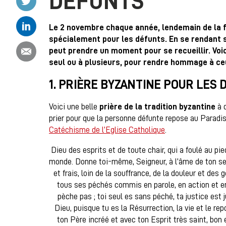
DÉFUNTS
Partager ce contenu sur Linkedin
Le 2 novembre chaque année, lendemain de la fê
spécialement pour les défunts. En se rendant
Partager ce contenu par email
peut prendre un moment pour se recueillir. Voic
seul ou à plusieurs, pour rendre hommage à ce
1. PRIÈRE BYZANTINE POUR LES
Voici une belle
prière de la tradition byzantine
à d
prier pour que la personne défunte repose au Paradis.
Catéchisme de l’Eglise Catholique
.
Dieu des esprits et de toute chair, qui a foulé au pie
monde. Donne toi-même, Seigneur, à l’âme de ton ser
et frais, loin de la souffrance, de la douleur et de
tous ses péchés commis en parole, en action et en
pèche pas ; toi seul es sans péché, ta justice est j
Dieu, puisque tu es la Résurrection, la vie et le r
ton Père incréé et avec ton Esprit très saint, bon e