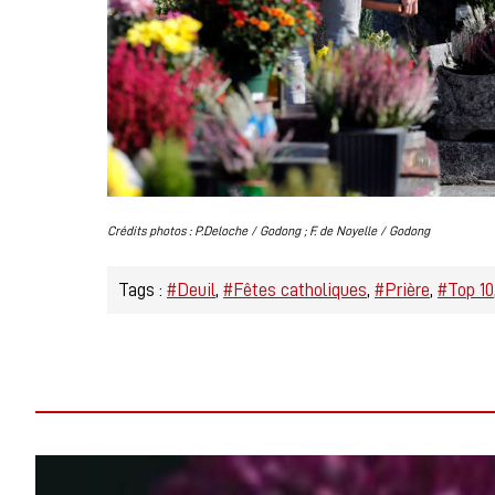
Crédits photos : P.Deloche / Godong ; F. de Noyelle / Godong
Tags :
#Deuil
#Fêtes catholiques
#Prière
#Top 10