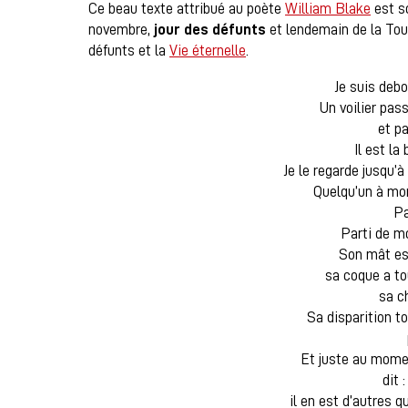
Ce beau texte attribué au poète
William Blake
est so
novembre,
jour des défunts
et lendemain de la Tou
défunts et la
Vie éternelle
.
Je suis debo
Un voilier pass
et pa
Il est la 
Je le regarde jusqu’à 
Quelqu’un à mon 
Pa
Parti de mo
Son mât est
sa coque a tou
sa c
Sa disparition t
Et juste au mome
dit :
il en est d’autres q