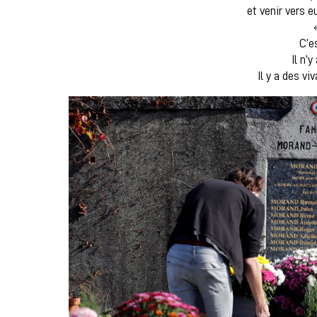
et venir vers e
C’e
Il n’
Il y a des vi