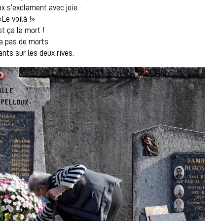
ux s’exclament avec joie :
«Le voilà !»
st ça la mort !
y a pas de morts.
vants sur les deux rives.