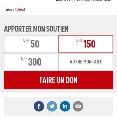
Tags :
#Deuil
APPORTER MON SOUTIEN
CHF
CHF
50
150
CHF
300
AUTRE MONTANT
FAIRE UN DON
Partager ce contenu sur Facebook
Partager ce contenu sur Twitter
Partager ce contenu sur
Partager ce co