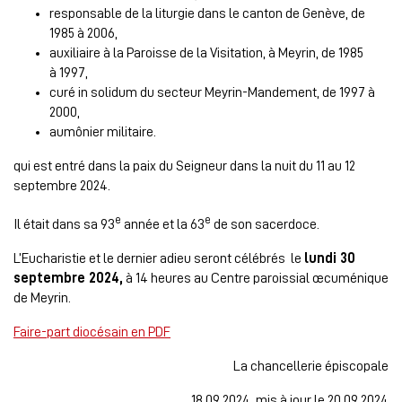
responsable de la liturgie dans le canton de Genève, de
1985 à 2006,
auxiliaire à la Paroisse de la Visitation, à Meyrin, de 1985
à 1997,
curé in solidum du secteur Meyrin-Mandement, de 1997 à
2000,
aumônier militaire.
qui est entré dans la paix du Seigneur dans la nuit du 11 au 12
septembre 2024.
e
e
Il était dans sa 93
année et la 63
de son sacerdoce.
L’Eucharistie et le dernier adieu seront célébrés le
lundi 30
septembre 2024,
à 14 heures au Centre paroissial œcuménique
de Meyrin.
Faire-part diocésain en PDF
La chancellerie épiscopale
18.09.2024, mis à jour le 20.09.2024