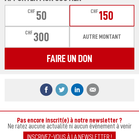
CHF
CHF
50
150
CHF
300
AUTRE MONTANT
FAIRE UN DON
Partager ce contenu sur Facebook
Partager ce contenu sur Twitter
Partager ce contenu sur
Partager ce co
Pas encore inscrit(e) à notre newsletter ?
Ne ratez aucune actualité ni aucun événement à venir
INSCRIVEZ-VOUS À LA NEWSLETTER !