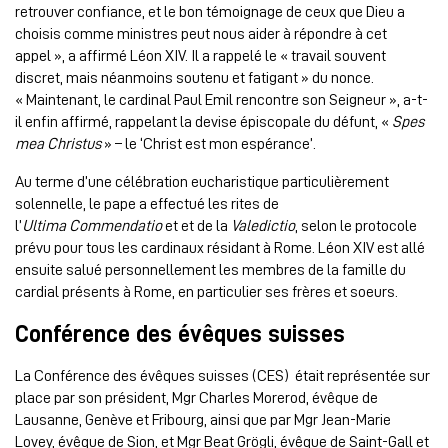
retrouver confiance, et le bon témoignage de ceux que Dieu a
choisis comme ministres peut nous aider à répondre à cet
appel », a affirmé Léon XIV. Il a rappelé le « travail souvent
discret, mais néanmoins soutenu et fatigant » du nonce.
« Maintenant, le cardinal Paul Emil rencontre son Seigneur », a-t-
il enfin affirmé, rappelant la devise épiscopale du défunt, «
Spes
mea Christus
» – le ‘Christ est mon espérance’.
Au terme d’une célébration eucharistique particulièrement
solennelle, le pape a effectué les rites de
l’
Ultima
Commendatio
et et de la
Valedictio
, selon le protocole
prévu pour tous les cardinaux résidant à Rome. Léon XIV est allé
ensuite salué personnellement les membres de la famille du
cardial présents à Rome, en particulier ses frères et soeurs.
Conférence des évêques suisses
La Conférence des évêques suisses (CES) était représentée sur
place par son président, Mgr Charles Morerod, évêque de
Lausanne, Genève et Fribourg, ainsi que par Mgr Jean-Marie
Lovey, évêque de Sion, et Mgr Beat Grögli, évêque de Saint-Gall et