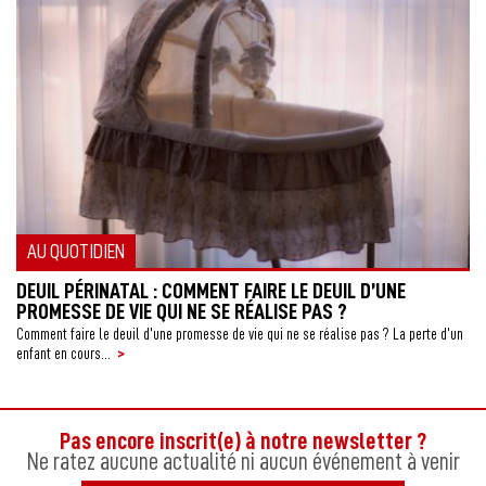
AU QUOTIDIEN
DEUIL PÉRINATAL : COMMENT FAIRE LE DEUIL D’UNE
F
PROMESSE DE VIE QUI NE SE RÉALISE PAS ?
Les
ci,
Comment faire le deuil d’une promesse de vie qui ne se réalise pas ? La perte d’un
>
enfant en cours...
Pas encore inscrit(e) à notre newsletter ?
Ne ratez aucune actualité ni aucun événement à venir