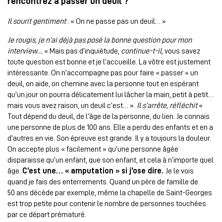
rencontrez à passer un deuil ?
Il sourit gentiment
: « On ne passe pas un deuil… »
Je rougis, je n’ai déjà pas posé la bonne question pour mon
interview…
« Mais pas d’inquiétude,
continue-t-il,
vous savez
toute question est bonne et je l’accueille. La vôtre est justement
intéressante. On n’accompagne pas pour faire « passer » un
deuil, on aide, on chemine avec la personne tout en espérant
qu’un jour on pourra délicatement lui lâcher la main, petit à petit…
mais vous avez raison, un deuil c’est… ».
Il s’arrête, réfléchit
«
Tout dépend du deuil, de l’âge de la personne, du lien. Je connais
une personne de plus de 100 ans. Elle a perdu des enfants et en a
d’autres en vie. Son épreuve est grande. Il y a toujours la douleur.
On accepte plus « facilement » qu’une personne âgée
disparaisse qu’un enfant, que son enfant, et cela à n’importe quel
âge.
C’est une… « amputation » si j’ose dire.
Je le vois
quand je fais des enterrements. Quand un père de famille de
50 ans décède par exemple, même la chapelle de Saint-Georges
est trop petite pour contenir le nombre de personnes touchées
par ce départ prématuré.