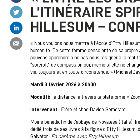
L’ITINÉRAIRE SPI
Partager ce contenu sur Twitter
HILLESUM – CON
Partager ce contenu sur Linkedin
Partager ce contenu par email
« Nous voulons nous mettre à l’école d’Etty Hillesu
humanité. De cette femme consciente de sa propre a
pouvons apprendre à ne pas nous résigner à la réalité,
“surcroît” de compassion qui, même si elle ne change
vie, toujours et en toute circonstance. » (MichaelD
Mardi 3 février 2026 à 20h00
Modalité
: à distance, à travers la plateforme « Zoo
Intervenant
: Frère MichaelDavide Semeraro
Moine bénédictin de l’abbaye de Novalesa (Italie), fr
dédié trois de ses livres à la figure d’Etty Hillesum, 
Salvator :
En carême avec Etty Hillesum
.