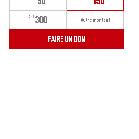
50
150
CHF
300
Autre montant
FAIRE UN DON