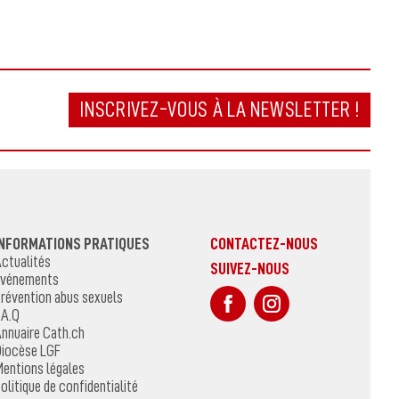
INSCRIVEZ-VOUS À LA NEWSLETTER !
INFORMATIONS PRATIQUES
CONTACTEZ-NOUS
ctualités
SUIVEZ-NOUS
vénements
sur Facebook
Sur Instagr
révention abus sexuels
.A.Q
nnuaire Cath.ch
iocèse LGF
entions légales
olitique de confidentialité