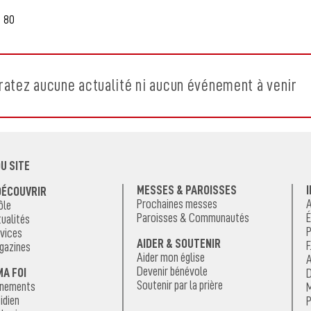
 80
ratez aucune actualité ni aucun événement à venir
U SITE
MESSES & PAROISSES
DÉCOUVRIR
Prochaines messes
A
ôle
Paroisses & Communautés
É
ualités
P
vices
AIDER & SOUTENIR
F
gazines
Aider mon église
A
Devenir bénévole
MA FOI
D
Soutenir par la prière
énements
M
idien
P