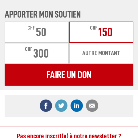
APPORTER MON SOUTIEN
CHF
CHF
50
150
CHF
300
AUTRE MONTANT
FAIRE UN DON
Partager ce contenu sur Facebook
Partager ce contenu sur Twitter
Partager ce contenu sur
Partager ce co
Pas encore inscrit(e) à notre newsletter ?