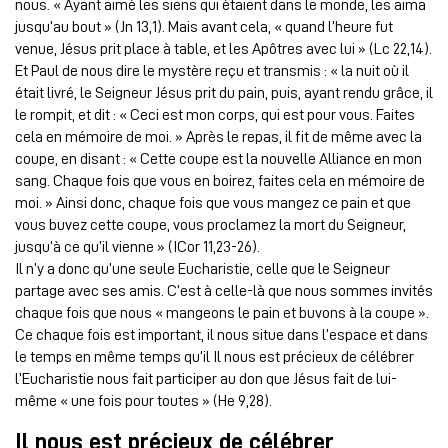
nous. « Ayant aimé les siens qui étaient dans le monde, les aima
jusqu’au bout » (Jn 13,1). Mais avant cela, « quand l’heure fut
venue, Jésus prit place à table, et les Apôtres avec lui » (Lc 22,14).
Et Paul de nous dire le mystère reçu et transmis : « la nuit où il
était livré, le Seigneur Jésus prit du pain, puis, ayant rendu grâce, il
le rompit, et dit : « Ceci est mon corps, qui est pour vous. Faites
cela en mémoire de moi. » Après le repas, il fit de même avec la
coupe, en disant : « Cette coupe est la nouvelle Alliance en mon
sang. Chaque fois que vous en boirez, faites cela en mémoire de
moi. » Ainsi donc, chaque fois que vous mangez ce pain et que
vous buvez cette coupe, vous proclamez la mort du Seigneur,
jusqu’à ce qu’il vienne » (ICor 11,23-26).
Il n’y a donc qu’une seule Eucharistie, celle que le Seigneur
partage avec ses amis. C’est à celle-là que nous sommes invités
chaque fois que nous « mangeons le pain et buvons à la coupe ».
Ce chaque fois est important, il nous situe dans l’espace et dans
le temps en même temps qu’il Il nous est précieux de célébrer
l’Eucharistie nous fait participer au don que Jésus fait de lui-
même « une fois pour toutes » (He 9,28).
Il nous est précieux de célébrer