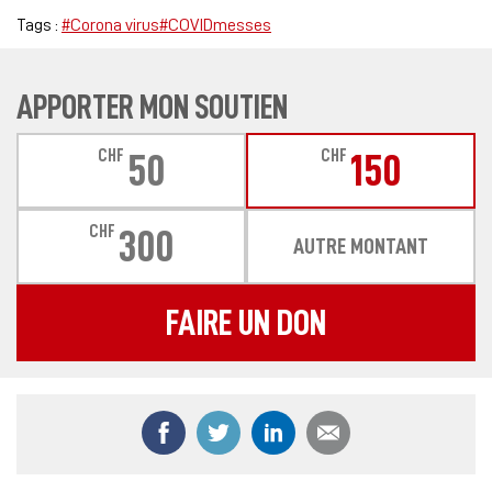
Tags :
#Corona virus
#COVIDmesses
APPORTER MON SOUTIEN
CHF
CHF
50
150
CHF
300
AUTRE MONTANT
FAIRE UN DON
Partager ce contenu sur Facebook
Partager ce contenu sur Twitter
Partager ce contenu sur
Partager ce co