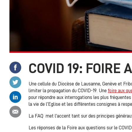
COVID 19: FOIRE
Partager ce contenu sur Facebook
Partager ce contenu sur Twitter
Une cellule du Diocèse de Lausanne, Genève et Fribo
limiter la propagation du COVID-19. Une
foire aux qu
Partager ce contenu sur Linkedin
pour répondre aux interrogations les plus fréquentes
la vie de l’Eglise et les différentes consignes à respe
Partager ce contenu par email
La FAQ met l’accent tant sur des principes généraux
Les réponses de la Foire aux questions sur le COVID