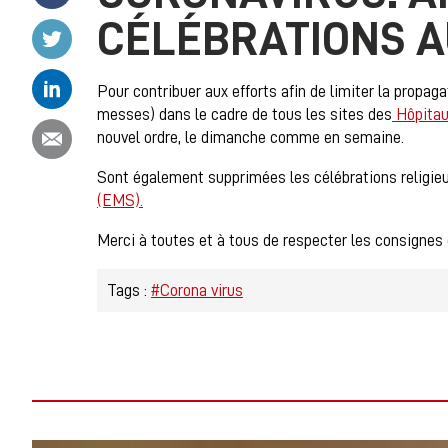
CÉLÉBRATIONS A
Partager ce contenu sur Twitter
Partager ce contenu sur Linkedin
Pour contribuer aux efforts afin de limiter la propaga
messes) dans le cadre de tous les sites des
Hôpitau
Partager ce contenu par email
nouvel ordre, le dimanche comme en semaine.
Sont également supprimées les célébrations religie
(EMS).
Merci à toutes et à tous de respecter les consignes d
Tags :
#Corona virus