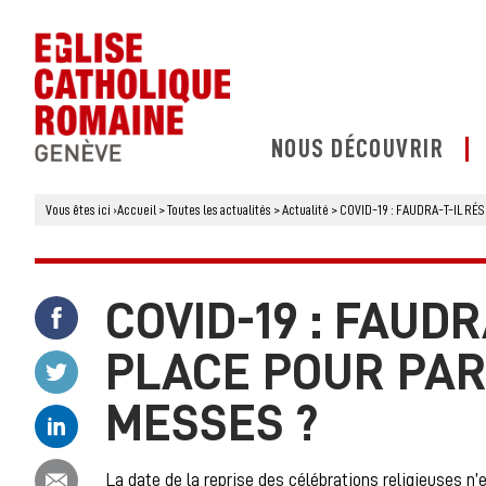
NOUS DÉCOUVRIR
Vous êtes ici
›
Accueil
>
Toutes les actualités
>
Actualité
>
COVID-19 : FAUDRA-T-IL RÉ
COVID-19 : FAUD
Partager ce contenu sur Facebook
PLACE POUR PAR
Partager ce contenu sur Twitter
MESSES ?
Partager ce contenu sur Linkedin
Partager ce contenu par email
La date de la reprise des célébrations religieuses 