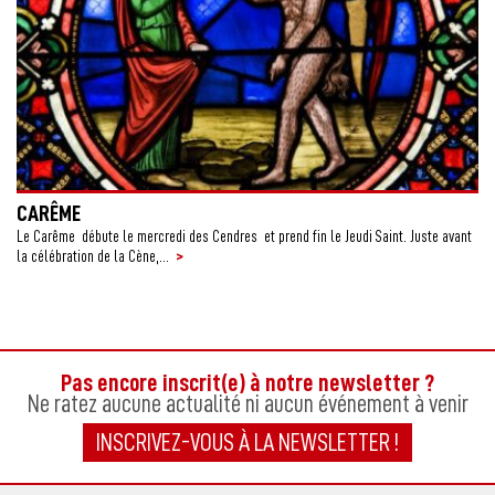
CARÊME
Le Carême débute le mercredi des Cendres et prend fin le Jeudi Saint. Juste avant
C
>
la célébration de la Cène,...
Ch
ma
Pas encore inscrit(e) à notre newsletter ?
Ne ratez aucune actualité ni aucun événement à venir
INSCRIVEZ-VOUS À LA NEWSLETTER !