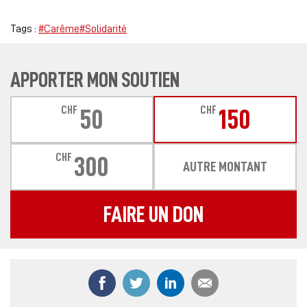
Tags :
#Carême
#Solidarité
APPORTER MON SOUTIEN
CHF
CHF
50
150
CHF
300
AUTRE MONTANT
FAIRE UN DON
Partager ce contenu sur Facebook
Partager ce contenu sur Twitter
Partager ce contenu sur
Partager ce co