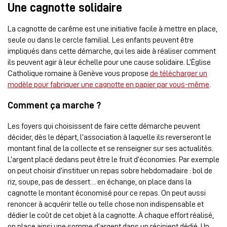
Une cagnotte solidaire
La cagnotte de carême est une initiative facile à mettre en place,
seule ou dans le cercle familial. Les enfants peuvent être
impliqués dans cette démarche, qui les aide à réaliser comment
ils peuvent agir à leur échelle pour une cause solidaire. L’Église
Catholique romaine à Genève vous propose
de télécharger un
modèle pour fabriquer une cagnotte en papier par vous-même
.
Comment ça marche ?
Les foyers qui choisissent de faire cette démarche peuvent
décider, dès le départ, l’association à laquelle ils reverseront le
montant final de la collecte et se renseigner sur ses actualités.
L’argent placé dedans peut être le fruit d’économies. Par exemple
on peut choisir d’instituer un repas sobre hebdomadaire : bol de
riz, soupe, pas de dessert… en échange, on place dans la
cagnotte le montant économisé pour ce repas. On peut aussi
renoncer à acquérir telle ou telle chose non indispensable et
dédier le coût de cet objet à la cagnotte. À chaque effort réalisé,
on place ainsi une somme d’argent dans un récipient dédié. Un