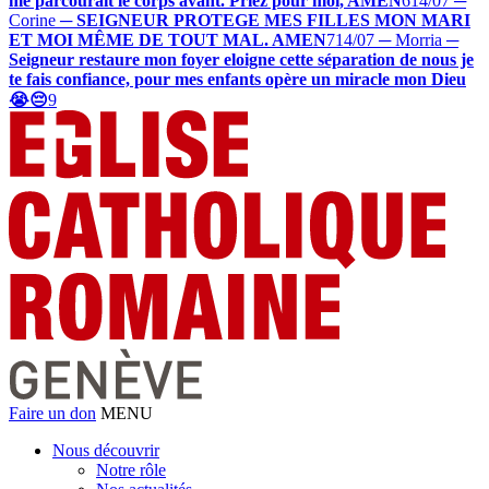
me parcourait le corps avant. Priez pour moi, AMEN
6
14/07 ─
Corine
─
SEIGNEUR PROTEGE MES FILLES MON MARI
ET MOI MÊME DE TOUT MAL. AMEN
7
14/07 ─ Morria
─
Seigneur restaure mon foyer eloigne cette séparation de nous je
te fais confiance, pour mes enfants opère un miracle mon Dieu
😭😔
9
Faire un don
MENU
Nous découvrir
Notre rôle