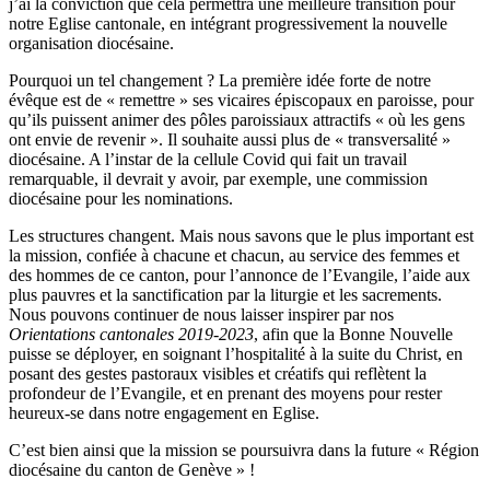
j’ai la conviction que cela permettra une meilleure transition pour
notre Eglise cantonale, en intégrant progressivement la nouvelle
organisation diocésaine.
Pourquoi un tel changement ? La première idée forte de notre
évêque est de « remettre » ses vicaires épiscopaux en paroisse, pour
qu’ils puissent animer des pôles paroissiaux attractifs « où les gens
ont envie de revenir ». Il souhaite aussi plus de « transversalité »
diocésaine. A l’instar de la cellule Covid qui fait un travail
remarquable, il devrait y avoir, par exemple, une commission
diocésaine pour les nominations.
Les structures changent. Mais nous savons que le plus important est
la mission, confiée à chacune et chacun, au service des femmes et
des hommes de ce canton, pour l’annonce de l’Evangile, l’aide aux
plus pauvres et la sanctification par la liturgie et les sacrements.
Nous pouvons continuer de nous laisser inspirer par nos
Orientations cantonales 2019-2023
, afin que la Bonne Nouvelle
puisse se déployer, en soignant l’hospitalité à la suite du Christ, en
posant des gestes pastoraux visibles et créatifs qui reflètent la
profondeur de l’Evangile, et en prenant des moyens pour rester
heureux-se dans notre engagement en Eglise.
C’est bien ainsi que la mission se poursuivra dans la future « Région
diocésaine du canton de Genève » !