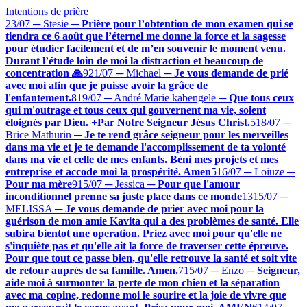
Intentions de prière
23/07 ─ Stesie
─
Prière pour l’obtention de mon examen qui se
tiendra ce 6 août que l’éternel me donne la force et la sagesse
pour étudier facilement et de m’en souvenir le moment venu.
Durant l’étude loin de moi la distraction et beaucoup de
concentration 🙏
9
21/07 ─ Michael
─
Je vous demande de prié
avec moi afin que je puisse avoir la grâce de
l'enfantement.
8
19/07 ─ André Marie kabengele
─
Que tous ceux
qui m'outrage et tous ceux qui gouvernent ma vie, soient
éloignés par Dieu. +Par Notre Seigneur Jésus Christ.
5
18/07 ─
Brice Mathurin
─
Je te rend grâce seigneur pour les merveilles
dans ma vie et je te demande l'accomplissement de ta volonté
dans ma vie et celle de mes enfants. Béni mes projets et mes
entreprise et accode moi la prospérité. Amen
5
16/07 ─ Loiuze
─
Pour ma mère
9
15/07 ─ Jessica
─
Pour que l'amour
inconditionnel prenne sa juste place dans ce monde
13
15/07 ─
MELISSA
─
Je vous demande de prier avec moi pour la
guérison de mon amie Kavita qui a des problèmes de santé. Elle
subira bientot une operation. Priez avec moi pour qu'elle ne
s'inquiète pas et qu'elle ait la force de traverser cette épreuve.
Pour que tout ce passe bien, qu'elle retrouve la santé et soit vite
de retour auprès de sa famille. Amen.
7
15/07 ─ Enzo
─
Seigneur,
aide moi à surmonter la perte de mon chien et la séparation
avec ma copine, redonne moi le sourire et la joie de vivre que