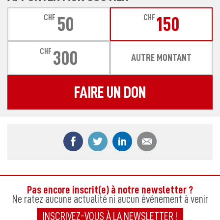
CHF
CHF
50
150
CHF
300
AUTRE MONTANT
FAIRE UN DON
Partager ce contenu sur Facebook
Partager ce contenu sur Twitter
Partager ce contenu sur
Partager ce co
Pas encore inscrit(e) à notre newsletter ?
Ne ratez aucune actualité ni aucun événement à venir
INSCRIVEZ-VOUS À LA NEWSLETTER !