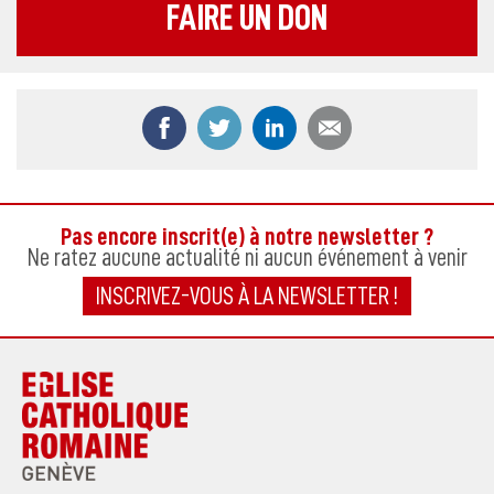
FAIRE UN DON
Partager ce contenu sur Facebook
Partager ce contenu sur Twitter
Partager ce contenu sur
Partager ce co
Pas encore inscrit(e) à notre newsletter ?
Ne ratez aucune actualité ni aucun événement à venir
INSCRIVEZ-VOUS À LA NEWSLETTER !