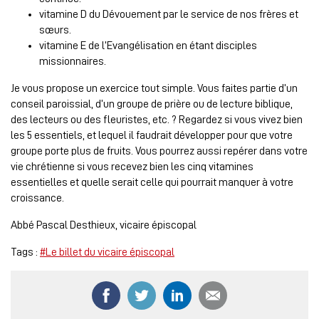
vitamine D du Dévouement par le service de nos frères et
sœurs.
vitamine E de l’Evangélisation en étant disciples
missionnaires.
Je vous propose un exercice tout simple. Vous faites partie d’un
conseil paroissial, d’un groupe de prière ou de lecture biblique,
des lecteurs ou des fleuristes, etc. ? Regardez si vous vivez bien
les 5 essentiels, et lequel il faudrait développer pour que votre
groupe porte plus de fruits. Vous pourrez aussi repérer dans votre
vie chrétienne si vous recevez bien les cinq vitamines
essentielles et quelle serait celle qui pourrait manquer à votre
croissance.
Abbé Pascal Desthieux, vicaire épiscopal
Tags :
#Le billet du vicaire épiscopal
Partager ce contenu sur Facebook
Partager ce contenu sur Twitter
Partager ce contenu sur
Partager ce co