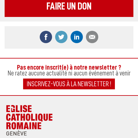
FAIRE UN DON
Partager ce contenu sur Facebook
Partager ce contenu sur Twitter
Partager ce contenu sur
Partager ce co
Pas encore inscrit(e) à notre newsletter ?
Ne ratez aucune actualité ni aucun événement à venir
INSCRIVEZ-VOUS À LA NEWSLETTER !