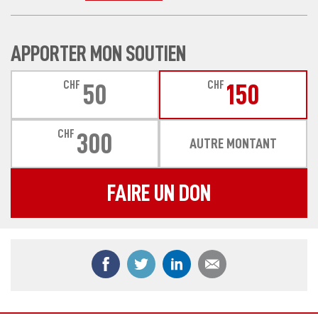
APPORTER MON SOUTIEN
CHF
CHF
50
150
CHF
300
AUTRE MONTANT
FAIRE UN DON
Partager ce contenu sur Facebook
Partager ce contenu sur Twitter
Partager ce contenu sur
Partager ce co