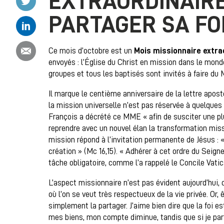
EXTRAORDINAIRE
PARTAGER SA FO
Partager ce contenu sur Linkedin
Partager ce contenu par email
Ce mois d’octobre est un
Mois missionnaire extra
envoyés : l’Église du Christ en mission dans le mond
groupes et tous les baptisés sont invités à faire du
Il marque le centième anniversaire de la lettre apos
la mission universelle n’est pas réservée à quelques
François a décrété ce MME « afin de susciter une pl
reprendre avec un nouvel élan la transformation missio
mission répond à l’invitation permanente de Jésus : 
création » (Mc 16,15). « Adhérer à cet ordre du Seigneu
tâche obligatoire, comme l’a rappelé le Concile Vatica
L’aspect missionnaire n’est pas évident aujourd’hui,
où l’on se veut très respectueux de la vie privée. Or, 
simplement la partager. J’aime bien dire que la foi e
mes biens, mon compte diminue, tandis que si je par