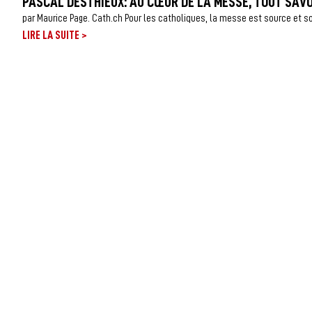
PASCAL DESTHIEUX: AU CŒUR DE LA MESSE, TOUT SAV
par Maurice Page. Cath.ch Pour les catholiques, la messe est source et som
>