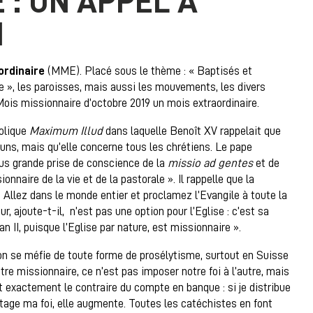
 : UN APPEL À
I
ordinaire
(MME). Placé sous le thème : « Baptisés et
e », les paroisses, mais aussi les mouvements, les divers
 Mois missionnaire d’octobre 2019 un mois extraordinaire.
tolique
Maximum Illud
dans laquelle Benoît XV rappelait que
 uns, mais qu’elle concerne tous les chrétiens. Le pape
us grande prise de conscience de la
missio ad gentes
et de
nnaire de la vie et de la pastorale ». Il rappelle que la
« Allez dans le monde entier et proclamez l’Evangile à toute la
r, ajoute-t-il, n’est pas une option pour l’Eglise : c’est sa
n II, puisque l’Eglise par nature, est missionnaire ».
 on se méfie de toute forme de prosélytisme, surtout en Suisse
être missionnaire, ce n’est pas imposer notre foi à l’autre, mais
st exactement le contraire du compte en banque : si je distribue
tage ma foi, elle augmente. Toutes les catéchistes en font