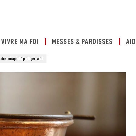
VIVRE MA FOI
MESSES & PAROISSES
AID
ire : un appel à partager sa foi