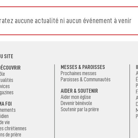
ratez aucune actualité ni aucun événement à venir
U SITE
MESSES & PAROISSES
DÉCOUVRIR
Prochaines messes
A
ôle
Paroisses & Communautés
É
ualités
P
vices
AIDER & SOUTENIR
F
gazines
Aider mon église
A
Devenir bénévole
MA FOI
D
Soutenir par la prière
énements
M
idien
P
de vie
es chrétiennes
ns de prière