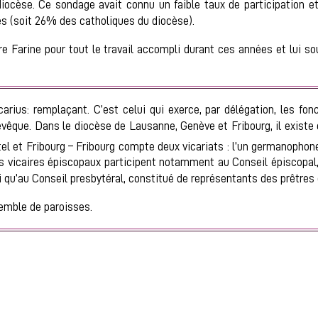
cèse. Ce sondage avait connu un faible taux de participation et
s (soit 26% des catholiques du diocèse).
Farine pour tout le travail accompli durant ces années et lui souh
carius: remplaçant. C’est celui qui exerce, par délégation, les fon
l’évêque. Dans le diocèse de Lausanne, Genève et Fribourg, il existe
l et Fribourg – Fribourg compte deux vicariats : l’un germanophone,
es vicaires épiscopaux participent notamment au Conseil épiscopal,
qu’au Conseil presbytéral, constitué de représentants des prêtres 
emble de paroisses.