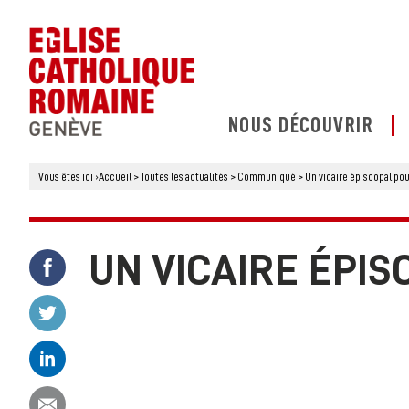
NOUS DÉCOUVRIR
Vous êtes ici
›
Accueil
>
Toutes les actualités
>
Communiqué
>
Un vicaire épiscopal po
UN VICAIRE ÉPI
Partager ce contenu sur Facebook
Partager ce contenu sur Twitter
Partager ce contenu sur Linkedin
Partager ce contenu par email