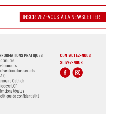
INSCRIVEZ-VOUS À LA NEWSLETTER !
INFORMATIONS PRATIQUES
CONTACTEZ-NOUS
ctualités
SUIVEZ-NOUS
vénements
sur Facebook
Sur Instagr
révention abus sexuels
.A.Q
nnuaire Cath.ch
iocèse LGF
entions légales
olitique de confidentialité