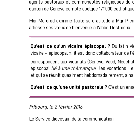
agents pastoraux et communautés religieuses du dio
canton de Genève compte quelque 171’000 catholique
Mgr Morerod exprime toute sa gratitude à Mgr Pierre 
adresse ses vœux de bienvenue à l’abbé Desthieux.
Qu’est-ce qu’un vicaire épiscopal ?
Du latin vi
vicaire « épiscopal », il est donc collaborateur de 
correspondent aux vicariats (Genève, Vaud, Neuchâte
épiscopal
lié à une thématique
: les vocations. L
et qui se réunit quasiment hebdomadairement, ainsi 
Qu’est-ce qu’une unité pastorale ?
C’est un ens
Fribourg, le 2 février 2016
Le Service diocésain de la communication