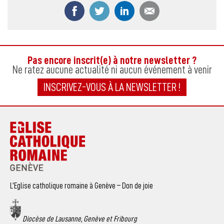
Partager ce contenu sur Facebook
Partager ce contenu sur Twitter
Partager ce contenu sur
Partager ce co
Pas encore inscrit(e) à notre newsletter ?
Ne ratez aucune actualité ni aucun événement à venir
INSCRIVEZ-VOUS À LA NEWSLETTER !
L’Eglise catholique romaine à Genève – Don de joie
Diocèse de Lausanne, Genève et Fribourg