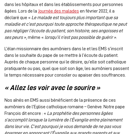
dans les hôpitaux et dans les établissements pour personnes
âgées. Lors de la
Journée des malades
en février 2022, il a
déclaré que «
Le malade est toujours plus important que sa
maladie et c’est pourquoi toute approche thérapeutique ne peut
pas négliger l’écoute du patient, son histoire, ses angoisses et
ses peurs »
, même «
lorsqu’il n’est pas possible de guérir »
.
L’élan missionnaire des aumôniers dans le et les EMS s’inscrit
dans le souhaite du pape de se mettre à l’écoute du patient.
Auprès de chaque personne qui le désire, qu’elle soit catholique
pratiquante ou pas, quel que soit son âge, les aumôniers passent
le temps nécessaire pour consoler ou apaiser des souffrances.
« Allez les voir avec le sourire »
Nos aînés en EMS aussi bénéficient de la présence de ces
aumôniers de l’Eglise catholique romaine – Genève. Notre pape
François dit encore : «
La prophétie des personnes âgées
s’accomplit lorsque la lumière de l’Évangile entre pleinement
dans leur vie. C’est pourquoi je vous demande de ne pas vous
épargner en annonçant l’Évangile aux grands-parents et aux