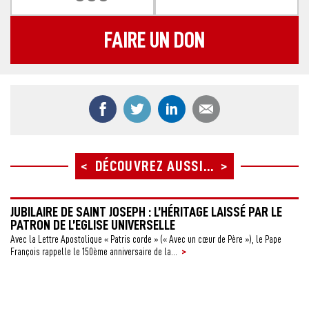
FAIRE UN DON
Partager ce contenu sur Facebook
Partager ce contenu sur Twitter
Partager ce contenu sur
Partager ce co
DÉCOUVREZ AUSSI...
ACTUALITÉ
JUBILAIRE DE SAINT JOSEPH : L’HÉRITAGE LAISSÉ PAR LE
PATRON DE L’EGLISE UNIVERSELLE
C
Q
Avec la Lettre Apostolique « Patris corde » (« Avec un cœur de Père »), le Pape
>
François rappelle le 150ème anniversaire de la...
Dep
où 