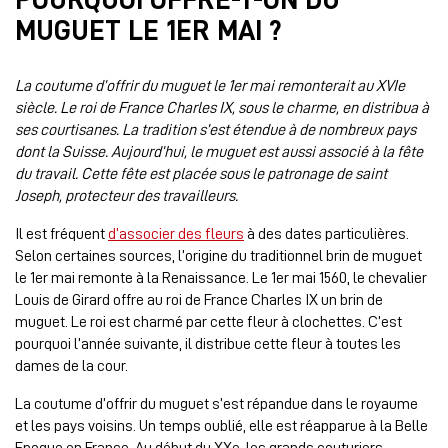
MUGUET LE 1ER MAI ?
La c
outume d’offrir du muguet le 1er mai remonterait au XVIe
siècle. Le roi de France Charles IX, sous le charme, en distribua à
ses courtisanes. La tradition s’est étendue à de nombreux pays
dont la Suisse. Aujourd’hui, le muguet est aussi associé à la fête
du travail. Cette fête est placée sous le patronage de saint
Joseph, protecteur des travailleurs.
Il est fréquent
d’associer des fleurs
à des dates particulières.
Selon certaines sources, l’origine du traditionnel brin de muguet
le 1er mai remonte à la Renaissance. Le 1er mai 1560, le chevalier
Louis de Girard offre au roi de France Charles IX un brin de
muguet. Le roi est charmé par cette fleur à clochettes. C’est
pourquoi l’année suivante, il distribue cette fleur à toutes les
dames de la cour.
La coutume d’offrir du muguet s’est répandue dans le royaume
et les pays voisins. Un temps oublié, elle est réapparue à la Belle
Epoque en France. Au début du XXe, les grands couturiers