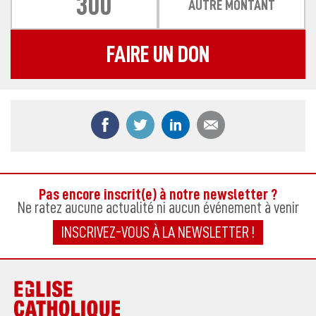
300
AUTRE MONTANT
FAIRE UN DON
Partager ce contenu sur Facebook
Partager ce contenu sur Twitter
Partager ce contenu sur
Partager ce co
Pas encore inscrit(e) à notre newsletter ?
Ne ratez aucune actualité ni aucun événement à venir
INSCRIVEZ-VOUS À LA NEWSLETTER !