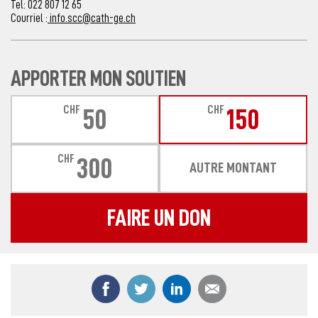
Tel: 022 807 12 65
Courriel :
info.scc@cath-ge.ch
APPORTER MON SOUTIEN
CHF
CHF
50
150
CHF
300
AUTRE MONTANT
FAIRE UN DON
Partager ce contenu sur Facebook
Partager ce contenu sur Twitter
Partager ce contenu sur
Partager ce co