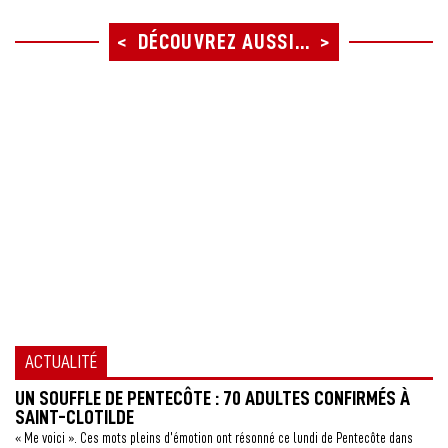
DÉCOUVREZ AUSSI...
ACTUALITÉ
D
UN SOUFFLE DE PENTECÔTE : 70 ADULTES CONFIRMÉS À
Le
SAINT-CLOTILDE
de
« Me voici ». Ces mots pleins d’émotion ont résonné ce lundi de Pentecôte dans