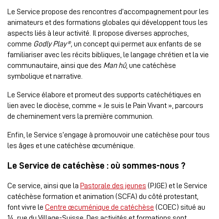
Le Service propose des rencontres d’accompagnement pour les
animateurs et des formations globales qui développent tous les
aspects liés à leur activité. Il propose diverses approches,
comme
Godly Play®,
un concept qui permet aux enfants de se
familiariser avec les récits bibliques, le langage chrétien et la vie
communautaire, ainsi que des
Man hû
, une catéchèse
symbolique et narrative.
Le Service élabore et promeut des supports catéchétiques en
lien avec le diocèse, comme « Je suis le Pain Vivant », parcours
de cheminement vers la première communion.
Enfin, le Service s’engage à promouvoir une catéchèse pour tous
les âges et une catéchèse œcuménique.
Le
Service
de catéchèse : où sommes-nous ?
Ce service, ainsi que la
Pastorale des jeunes
(PJGE) et le Service
catéchèse formation et animation (SCFA) du côté protestant,
font vivre le
Centre œcuménique de catéchèse
(COEC) situé au
14, rue du Village-Suisse. Des activités et formations sont