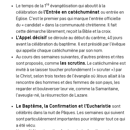
re
Le temps de la 1
évangélisation qui aboutit à la
célébration de
l’Entrée en catéchuménat
ou entrée en
Église. C’est le premier pas qui marque l’entrée officielle
du « candidat » dans la communauté chrétienne. Il fait
cette démarche librement, reçoit la Bible et la croix.
L’Appel décisif
se déroule au début du carême, 40 jours
avant la célébration du baptême. Il est présidé par l’évêque
qui appelle chaque catéchumène par son nom.
Au cours des semaines suivantes, d’autres prières et rites
sont proposés, comme
les scrutins.
Le catéchumène est
invité à se laisser toucher profondément (« scruter ») par
le Christ, selon trois textes de l’évangile où Jésus allait à la
rencontre des hommes et des femmes de son pays, les
regarder et bouleverser leur vie, comme la Samaritaine,
l’aveugle-né, la résurrection de Lazare.
Le Baptême, la Confirmation et l’Eucharistie
sont
célébrés dans la nuit de Pâques. Les semaines qui suivent
sont particulièrement importantes pour intégrer tout ce qui
a été vécu.