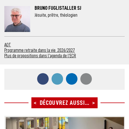
BRUNO FUGLISTALLER SJ
Jésuite, prêtre, théologien
AOT
Programme retraite dans la vie 2026/2027
Plus de propositions dans l’agenda de l’ECR
Partager ce contenu sur Facebook
Partager ce contenu sur Twitter
Partager ce contenu sur
Partager ce co
DÉCOUVREZ AUSSI...