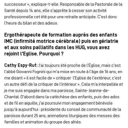
successeur », explique-t-elle. Responsable de la Pastorale de la
Santé depuis 14 ans, elle s’apprête à cesser son activité
professionnelle cet été pour une retraite anticipée. C’est donc
l’heure du bilan et des adieux.
Ergothérapeute de formation auprès des enfants
IMC (infirmité motrice cérébrale)
puis en gériatrie
et
aux soins palliatifs
dans les HUG
, vous avez
rejoint l’Eglise. Pourquoi ?
Cathy Espy-Ruf:
J’ai toujours été proche de l’Église, mais c’est
l’abbé Giovanni Fognini qui m’a mise en route à l’âge de 16 ans, en
me disant « il est facile de « critiquer l’Eglise de l’extérieur, c’est
un autre défi de la critiquer de l’intérieur ». Cela m’a interpellée et
je me suis engagée dans ma paroisse, Sainte-Jeanne-de-
Chantal. D’abord dans la catéchèse des enfants, puis des ados
et de fil en aiguille, j’ai poursuivi mon engagement bénévole
jusqu’à aujourd’hui : présidente du conseil de communauté de la
paroisse durant 25 ans, animations liturgiques des messes des
familles et animation du groupe des aînés.