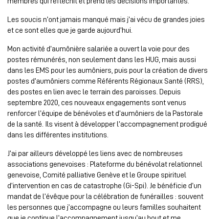
membres qui réfléchit et prend les décisions importantes.
Les soucis n’ont jamais manqué mais j’ai vécu de grandes joies
et ce sont elles que je garde aujourd’hui.
Mon activité d’aumônière salariée a ouvert la voie pour des
postes rémunérés, non seulement dans les HUG, mais aussi
dans les EMS pour les aumôniers, puis pour la création de divers
postes d’aumôniers comme Référents Régionaux Santé (RRS),
des postes en lien avec le terrain des paroisses. Depuis
septembre 2020, ces nouveaux engagements sont venus
renforcer l’équipe de bénévoles et d’aumôniers de la Pastorale
de la santé. Ils visent à développer l’accompagnement prodigué
dans les différentes institutions.
J’ai par ailleurs développé les liens avec de nombreuses
associations genevoises : Plateforme du bénévolat relationnel
genevoise, Comité palliative Genève et le Groupe spirituel
d’intervention en cas de catastrophe (Gi-Spi). Je bénéficie d’un
mandat de l’évêque pour la célébration de funérailles : souvent
les personnes que j’accompagne ou leurs familles souhaitent
que je continue l’accompagnement jusqu’au bout et me