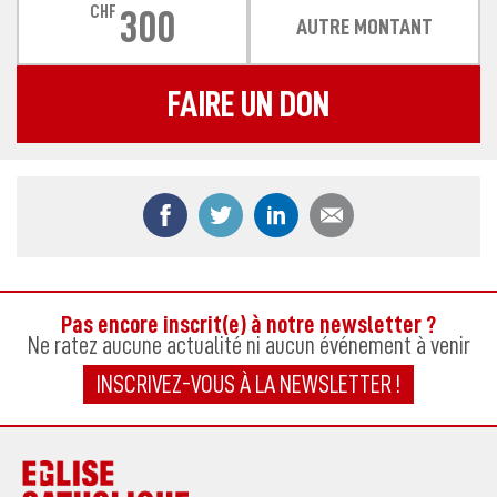
CHF
300
AUTRE MONTANT
FAIRE UN DON
Partager ce contenu sur Facebook
Partager ce contenu sur Twitter
Partager ce contenu sur
Partager ce co
Pas encore inscrit(e) à notre newsletter ?
Ne ratez aucune actualité ni aucun événement à venir
INSCRIVEZ-VOUS À LA NEWSLETTER !