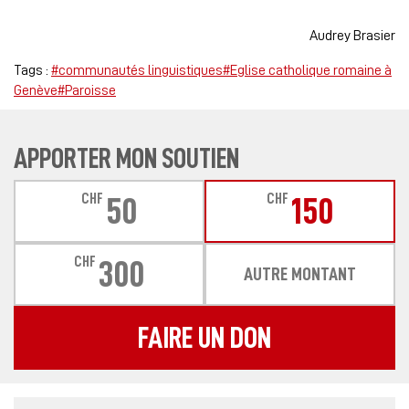
Audrey Brasier
Tags :
#communautés linguistiques
#Eglise catholique romaine à
Genève
#Paroisse
APPORTER MON SOUTIEN
CHF
CHF
50
150
CHF
300
AUTRE MONTANT
FAIRE UN DON