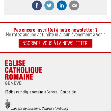
Partager ce contenu sur Facebook
Partager ce contenu sur Twitter
Partager ce contenu sur
Partager ce co
Pas encore inscrit(e) à notre newsletter ?
Ne ratez aucune actualité ni aucun événement à venir
INSCRIVEZ-VOUS À LA NEWSLETTER !
L’Eglise catholique romaine à Genève – Don de joie
Diocèse de Lausanne, Genève et Fribourg