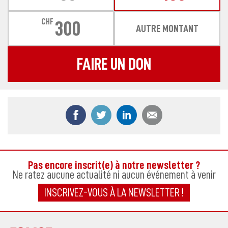
CHF
300
AUTRE MONTANT
FAIRE UN DON
Partager ce contenu sur Facebook
Partager ce contenu sur Twitter
Partager ce contenu sur
Partager ce co
Pas encore inscrit(e) à notre newsletter ?
Ne ratez aucune actualité ni aucun événement à venir
INSCRIVEZ-VOUS À LA NEWSLETTER !