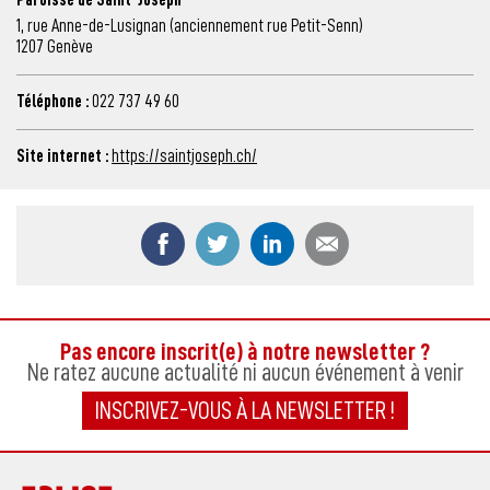
1, rue Anne-de-Lusignan (anciennement rue Petit-Senn)
1207 Genève
Téléphone :
022 737 49 60
Site internet :
https://saintjoseph.ch/
Partager ce contenu sur Facebook
Partager ce contenu sur Twitter
Partager ce contenu sur
Partager ce co
Pas encore inscrit(e) à notre newsletter ?
Ne ratez aucune actualité ni aucun événement à venir
INSCRIVEZ-VOUS À LA NEWSLETTER !