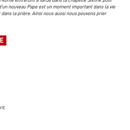
 Rome entreront à 16h30 dans la chapelle Sixtine pour
n d’un nouveau Pape est un moment important dans la vie
 dans la prière. Ainsi nous aussi nous pouvons prier
PE
it,