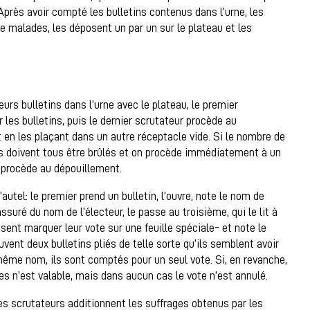
Après avoir compté les bulletins contenus dans l’urne, les
de malades, les déposent un par un sur le plateau et les
rs bulletins dans l’urne avec le plateau, le premier
 les bulletins, puis le dernier scrutateur procède au
t en les plaçant dans un autre réceptacle vide. Si le nombre de
ls doivent tous être brûlés et on procède immédiatement à un
n procède au dépouillement.
autel: le premier prend un bulletin, l’ouvre, note le nom de
ssuré du nom de l’électeur, le passe au troisième, qui le lit à
sent marquer leur vote sur une feuille spéciale- et note le
uvent deux bulletins pliés de telle sorte qu’ils semblent avoir
 même nom, ils sont comptés pour un seul vote. Si, en revanche,
es n’est valable, mais dans aucun cas le vote n’est annulé.
les scrutateurs additionnent les suffrages obtenus par les