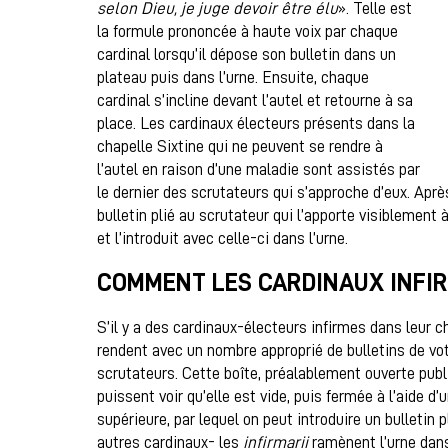
selon Dieu, je juge devoir être élu
». Telle est
la formule prononcée à haute voix par chaque
cardinal lorsqu’il dépose son bulletin dans un
plateau puis dans l’urne. Ensuite, chaque
cardinal s’incline devant l’autel et retourne à sa
place. Les cardinaux électeurs présents dans la
chapelle Sixtine qui ne peuvent se rendre à
l’autel en raison d’une maladie sont assistés par
le dernier des scrutateurs qui s’approche d’eux. Aprè
bulletin plié au scrutateur qui l’apporte visiblement 
et l’introduit avec celle-ci dans l’urne.
COMMENT LES CARDINAUX INFIR
S’il y a des cardinaux-électeurs infirmes dans leur 
rendent avec un nombre approprié de bulletins de vote
scrutateurs. Cette boîte, préalablement ouverte pub
puissent voir qu’elle est vide, puis fermée à l’aide d’
supérieure, par lequel on peut introduire un bulleti
autres cardinaux- les
infirmarii
ramènent l’urne dans 