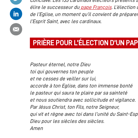
Conclave: Les 133 cardinaux électeurs présents à
élire le successeur du
pape François
. L’électio
Partager ce contenu sur Linkedin
de l’Eglise, un moment qu’il convient de préparer
l’Esprit Saint, avec les cardinaux.
Partager ce contenu par email
PRIÈRE POUR L’ÉLECTION D’UN PA
Pasteur éternel, notre Dieu
toi qui gouvernes ton peuple
et ne cesses de veiller sur lui,
accorde à ton Eglise, dans ton immense bonté
le pasteur qui saura te plaire par sa sainteté
et nous soutiendra avec sollicitude et vigilance.
Par Jésus Christ, ton Fils, notre Seigneur,
qui vit et règne avec toi dans l’unité du Saint-Espr
Dieu pour les siècles des siècles.
Amen