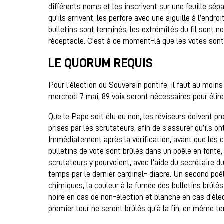
différents noms et les inscrivent sur une feuille sépa
qu’ils arrivent, les perfore avec une aiguille à l’endro
bulletins sont terminés, les extrémités du fil sont n
réceptacle. C’est à ce moment-là que les votes sont
LE QUORUM REQUIS
Pour l’élection du Souverain pontife, il faut au moin
mercredi 7 mai, 89 voix seront nécessaires pour élir
Que le Pape soit élu ou non, les réviseurs doivent pro
prises par les scrutateurs, afin de s’assurer qu’ils o
Immédiatement après la vérification, avant que les c
bulletins de vote sont brûlés dans un poêle en fonte, 
scrutateurs y pourvoient, avec l’aide du secrétaire d
temps par le dernier cardinal- diacre. Un second poê
chimiques, la couleur à la fumée des bulletins brûlés 
noire en cas de non-élection et blanche en cas d’élec
premier tour ne seront brûlés qu’à la fin, en même t