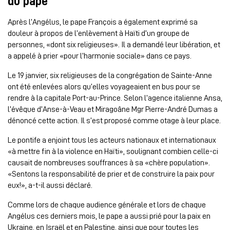
du pape
Après l’Angélus, le pape François a également exprimé sa
douleur à propos de l’enlèvement à Haïti d’un groupe de
personnes, «dont six religieuses». Il a demandé leur libération, et
a appelé à prier «pour l’harmonie sociale» dans ce pays.
Le 19 janvier, six religieuses de la congrégation de Sainte-Anne
ont été enlevées alors qu’elles voyageaient en bus pour se
rendre à la capitale Port-au-Prince. Selon l’agence italienne Ansa,
l’évêque d’Anse-à-Veau et Miragoâne Mgr Pierre-André Dumas a
dénoncé cette action. Il s’est proposé comme otage à leur place.
Le pontife a enjoint tous les acteurs nationaux et internationaux
«à mettre fin à la violence en Haïti», soulignant combien celle-ci
causait de nombreuses souffrances à sa «chère population».
«Sentons la responsabilité de prier et de construire la paix pour
eux!», a-t-il aussi déclaré.
Comme lors de chaque audience générale et lors de chaque
Angélus ces derniers mois, le pape a aussi prié pour la paix en
Ukraine, en Israël et en Palestine, ainsi que pour toutes les