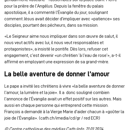
pour la prière de l’Angélus. Depuis la fenêtre du palais
apostolique, il a commenté l’Évangile du jour, soulignant
comment Jésus avait décider d’impliquer avec «patience» ses
disciples, pourtant des pécheurs, dans sa mission.
«Le Seigneur aime nous impliquer dans son œuvre de salut, il
nous veut actifs avec lui, il nous veut responsables et
protagonistes», a insisté le pontife. Dès lors, refuser cet
engagement, c’est devenir «un chrétien ‘à l’eau de rose’», a-t-il
affirmé en employant une expression de sa grand-mère.
La belle aventure de donner l’amour
Le pape a invité les chrétiens à vivre «la belle aventure de donner
l’amour, la lumière et la joie». Il a donc souligné combien
l’annonce de l’Évangile avait un effet positif sur les autres. Mais
aussi en chaque personne qui entreprend cette mission.
François a demandé à la Vierge Marie d’aider chacun à «goûter la
joie de l’Évangile». (cath.ch/imedia/cd/gr / red ECR)
© Centre catholique des médias Cath-Info, 21.01.2024