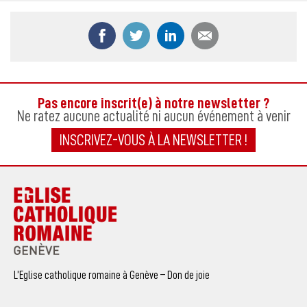
Partager ce contenu sur Facebook
Partager ce contenu sur Twitter
Partager ce contenu sur
Partager ce co
Pas encore inscrit(e) à notre newsletter ?
Ne ratez aucune actualité ni aucun événement à venir
INSCRIVEZ-VOUS À LA NEWSLETTER !
L’Eglise catholique romaine à Genève – Don de joie