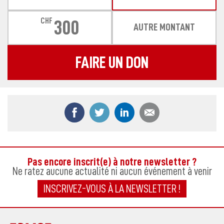
CHF
300
AUTRE MONTANT
FAIRE UN DON
Partager ce contenu sur Facebook
Partager ce contenu sur Twitter
Partager ce contenu sur
Partager ce co
Pas encore inscrit(e) à notre newsletter ?
Ne ratez aucune actualité ni aucun événement à venir
INSCRIVEZ-VOUS À LA NEWSLETTER !