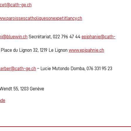
ncet@cath-ge.ch
w.paroissescatholiquesonexpetitlancy.ch
chi@bluewin.ch
Secrétariat, 022 796 47 44
epiphanie@cath-
, Place du Lignon 32, 1219 Le Lignon
www.epipahnie.ch
.kerber@cath-ge.ch
– Lucie Mutondo Domba, 076 331 95 23
 Wendt 55, 1203 Genève
nde