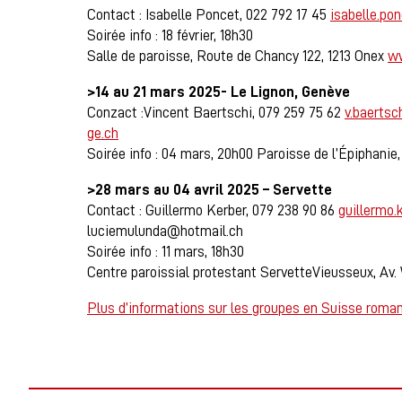
Contact : Isabelle Poncet, 022 792 17 45
isabelle.po
Soirée info : 18 février, 18h30
Salle de paroisse, Route de Chancy 122, 1213 Onex
ww
>14 au 21 mars 2025-
Le Lignon, Genève
Conzact :Vincent Baertschi, 079 259 75 62
v.baerts
ge.ch
Soirée info : 04 mars, 20h00 Paroisse de l’Épiphanie
>28 mars au 04 avril 2025 – Servette
Contact : Guillermo Kerber, 079 238 90 86
guillermo
luciemulunda@hotmail.ch
Soirée info : 11 mars, 18h30
Centre paroissial protestant ServetteVieusseux, Av.
Plus d’informations sur les groupes en Suisse roma