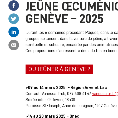
JEÛNE ŒCUMÉNIQ
Partager ce contenu sur Facebook
GENÈVE – 2025
Partager ce contenu sur Twitter
Partager ce contenu sur Linkedin
Durant les 6 semaines précédant Pâques, dans le ca
groupes se lancent dans l’aventure du jeûne, à traver
Partager ce contenu par email
spirituelle et solidaire, encadrée par des animatric
Ces propositions s’adressent à des adultes en bonn
OÙ JEÛNER À GENÈVE ?
>09 au 14 mars 2025 – Région Arve et Lac
Contact: Vanessa Trub, 079 408 41 47
vanessa.trub@
Soirée info : 05 février, 18h30
Paroisse St-Joseph, Anne de Lusignan, 1207 Genève
>14 au 20 mars 2025 – Onex