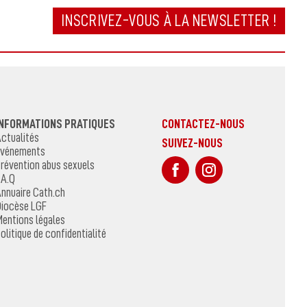
INSCRIVEZ-VOUS À LA NEWSLETTER !
INFORMATIONS PRATIQUES
CONTACTEZ-NOUS
ctualités
SUIVEZ-NOUS
vénements
sur Facebook
Sur Instagr
révention abus sexuels
.A.Q
nnuaire Cath.ch
iocèse LGF
entions légales
olitique de confidentialité