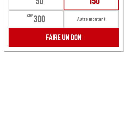
50
150
CHF
300
Autre montant
FAIRE UN DON