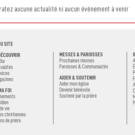
ratez aucune actualité ni aucun événement à venir
U SITE
MESSES & PAROISSES
DÉCOUVRIR
Prochaines messes
A
ôle
Paroisses & Communautés
É
ualités
P
vices
AIDER & SOUTENIR
F
gazines
Aider mon église
A
Devenir bénévole
MA FOI
D
Soutenir par la prière
énements
M
idien
P
de vie
es chrétiennes
ns de prière