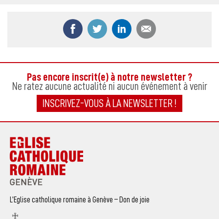
Partager ce contenu sur Facebook
Partager ce contenu sur Twitter
Partager ce contenu sur
Partager ce co
Pas encore inscrit(e) à notre newsletter ?
Ne ratez aucune actualité ni aucun événement à venir
INSCRIVEZ-VOUS À LA NEWSLETTER !
L’Eglise catholique romaine à Genève – Don de joie