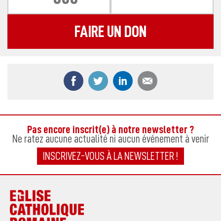
FAIRE UN DON
Partager ce contenu sur Facebook
Partager ce contenu sur Twitter
Partager ce contenu sur
Partager ce co
Pas encore inscrit(e) à notre newsletter ?
Ne ratez aucune actualité ni aucun événement à venir
INSCRIVEZ-VOUS À LA NEWSLETTER !