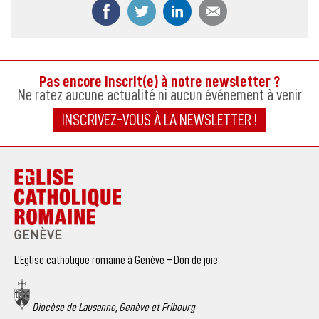
Partager ce contenu sur Facebook
Partager ce contenu sur Twitter
Partager ce contenu sur
Partager ce co
Pas encore inscrit(e) à notre newsletter ?
Ne ratez aucune actualité ni aucun événement à venir
INSCRIVEZ-VOUS À LA NEWSLETTER !
L’Eglise catholique romaine à Genève – Don de joie
Diocèse de Lausanne, Genève et Fribourg