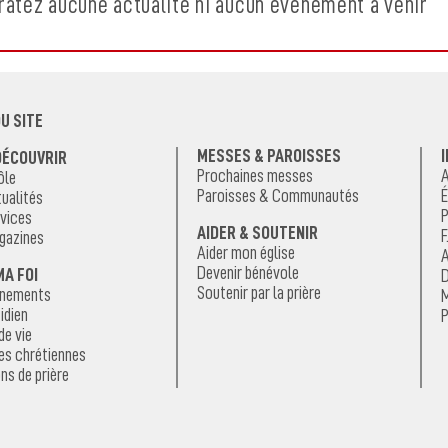
ratez aucune actualité ni aucun événement à venir
U SITE
MESSES & PAROISSES
DÉCOUVRIR
Prochaines messes
A
ôle
Paroisses & Communautés
É
ualités
P
vices
AIDER & SOUTENIR
F
gazines
Aider mon église
A
Devenir bénévole
MA FOI
D
Soutenir par la prière
énements
M
idien
P
de vie
es chrétiennes
ns de prière