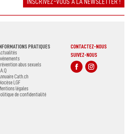
INSCRIVEZ-VOUS À LA NEWSLETTER !
INFORMATIONS PRATIQUES
CONTACTEZ-NOUS
ctualités
SUIVEZ-NOUS
vénements
sur Facebook
Sur Instagr
révention abus sexuels
.A.Q
nnuaire Cath.ch
iocèse LGF
entions légales
olitique de confidentialité