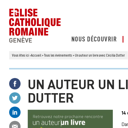
NOUS DÉCOUVRIR
Vous êtes ici
›
Accueil
>
Tous les événements
>
Un auteur un livre avec Cécilia Dutter
UN AUTEUR UN LI
Partager ce contenu sur Facebook
DUTTER
Partager ce contenu sur Twitter
Partager ce contenu sur Linkedin
14
Partager ce contenu par email
Dan