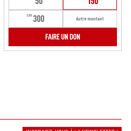
50
150
CHF
300
Autre montant
FAIRE UN DON