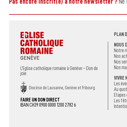
Pas encore inscrit(e) à notre newsletter ?
Ne 
PLAN D
NOUS 
Notre r
Nos act
Nos ser
Nos ma
L’Eglise catholique romaine à Genève – Don de
joie
VIVRE 
Les év
Diocèse de Lausanne, Genève et Fribourg
Au quot
Etapes 
FAIRE UN DON DIRECT
Les fêt
IBAN CH39 0900 0000 1200 2782 6
Intentio