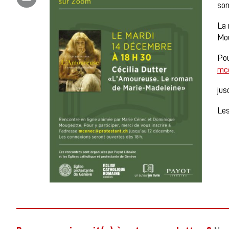
son
La 
Mou
Pou
mc
jus
Les