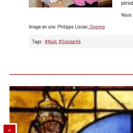
périod
Nous 
Image en une: Philippe Lissac,
Gogong
Tags :
#Noël
#Solidarité
<