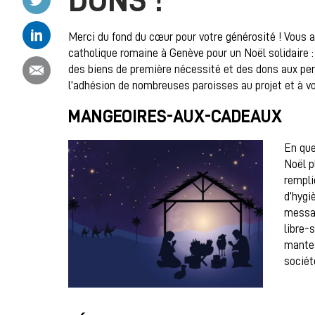
DONS !
Partager ce contenu sur Linkedin
Merci du fond du cœur pour votre générosité ! Vous av
catholique romaine à Genève pour un Noël solidaire 
Partager ce contenu par email
des biens de première nécessité et des dons aux perso
l’adhésion de nombreuses paroisses au projet et à vot
MANGEOIRES-AUX-CADEAUX
En que
Noël p
rempli
d’hygi
messag
libre-
mantea
sociét