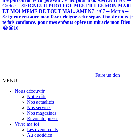
me parcourait le corps avant. Priez pour moi, AMEN
6
14/07 ─
Corine
─
SEIGNEUR PROTEGE MES FILLES MON MARI
ET MOI MÊME DE TOUT MAL. AMEN
7
14/07 ─ Morria
─
Seigneur restaure mon foyer eloigne cette séparation de nous je
te fais confiance, pour mes enfants opère un miracle mon Dieu
😭😔
10
Faire un don
MENU
Nous découvrir
Notre rôle
Nos actualités
Nos services
Nos magazines
Revue de presse
Vivre ma foi
Les événements
Au quotidien