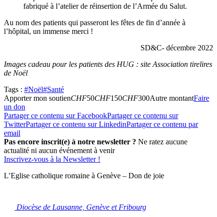
fabriqué à l’atelier de réinsertion de l’Armée du Salut.
Au nom des patients qui passeront les fêtes de fin d’année à
l’hôpital, un immense merci !
SD&C- décembre 2022
Images cadeau pour les patients des HUG : site Association tirelires
de Noël
Tags :
#Noël
#Santé
Apporter mon soutien
CHF
50
CHF
150
CHF
300
Autre montant
Faire
un don
Partager ce contenu sur Facebook
Partager ce contenu sur
Twitter
Partager ce contenu sur Linkedin
Partager ce contenu par
email
Pas encore inscrit(e) à notre newsletter ?
Ne ratez aucune
actualité ni aucun événement à venir
Inscrivez-vous à la Newsletter !
L’Eglise catholique romaine à Genève – Don de joie
Diocèse de Lausanne, Genève et Fribourg