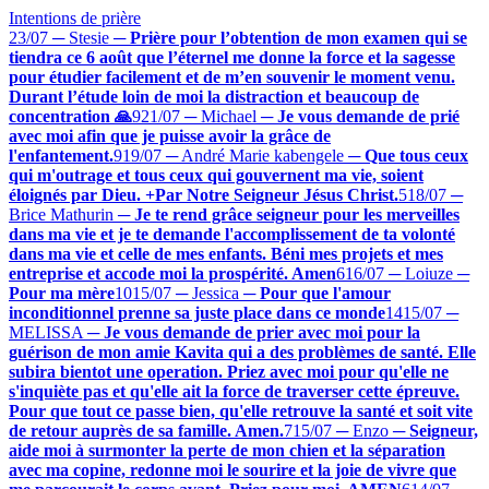
Intentions de prière
23/07 ─ Stesie
─
Prière pour l’obtention de mon examen qui se
tiendra ce 6 août que l’éternel me donne la force et la sagesse
pour étudier facilement et de m’en souvenir le moment venu.
Durant l’étude loin de moi la distraction et beaucoup de
concentration 🙏
9
21/07 ─ Michael
─
Je vous demande de prié
avec moi afin que je puisse avoir la grâce de
l'enfantement.
9
19/07 ─ André Marie kabengele
─
Que tous ceux
qui m'outrage et tous ceux qui gouvernent ma vie, soient
éloignés par Dieu. +Par Notre Seigneur Jésus Christ.
5
18/07 ─
Brice Mathurin
─
Je te rend grâce seigneur pour les merveilles
dans ma vie et je te demande l'accomplissement de ta volonté
dans ma vie et celle de mes enfants. Béni mes projets et mes
entreprise et accode moi la prospérité. Amen
6
16/07 ─ Loiuze
─
Pour ma mère
10
15/07 ─ Jessica
─
Pour que l'amour
inconditionnel prenne sa juste place dans ce monde
14
15/07 ─
MELISSA
─
Je vous demande de prier avec moi pour la
guérison de mon amie Kavita qui a des problèmes de santé. Elle
subira bientot une operation. Priez avec moi pour qu'elle ne
s'inquiète pas et qu'elle ait la force de traverser cette épreuve.
Pour que tout ce passe bien, qu'elle retrouve la santé et soit vite
de retour auprès de sa famille. Amen.
7
15/07 ─ Enzo
─
Seigneur,
aide moi à surmonter la perte de mon chien et la séparation
avec ma copine, redonne moi le sourire et la joie de vivre que