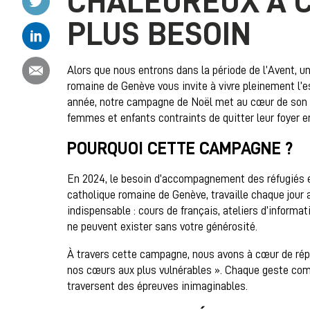
CHALEUREUX À C
PLUS BESOIN
Partager ce contenu sur Linkedin
Partager ce contenu par email
Alors que nous entrons dans la période de l’Avent, u
romaine de Genève vous invite à vivre pleinement l’e
année, notre campagne de Noël met au cœur de son m
femmes et enfants contraints de quitter leur foyer en
POURQUOI CETTE CAMPAGNE ?
En 2024, le besoin d’accompagnement des réfugiés es
catholique romaine de Genève, travaille chaque jour a
indispensable : cours de français, ateliers d’informa
ne peuvent exister sans votre générosité.
À travers cette campagne, nous avons à cœur de répo
nos cœurs aux plus vulnérables ». Chaque geste compt
traversent des épreuves inimaginables.