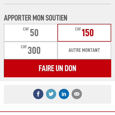
APPORTER MON SOUTIEN
CHF
CHF
50
150
CHF
300
AUTRE MONTANT
FAIRE UN DON
Partager ce contenu sur Facebook
Partager ce contenu sur Twitter
Partager ce contenu sur
Partager ce co