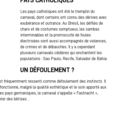
PAYS CATHOLIQUES
Les pays catholiques ont été le tremplin du
carnaval, dont certains ont connu des dérives avec
exubérance et outrance. Au Brésil, les défilés de
chars et de costumes somptueux, les sambas
interminables et la promiscuité de foules
électrisées sont aussi accompagnés de violences,
de crimes et de débauches. Il y a cependant
plusieurs carnavals célèbres qui enchantent les
populations : Sao Paulo, Recife, Salvador de Bahia
UN DÉFOULEMENT ?
l est fréquemment ressenti comme défoulement des instincts. Il
fonctionné, malgré la qualité esthétique et le soin apporté aux
s pays germaniques, le carnaval s’appelle « Fastnacht »,
onter des bêtises…