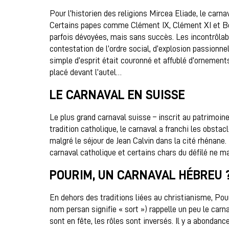
Pour l’historien des religions Mircea Eliade, le carna
Certains papes comme Clément IX, Clément XI et Ben
parfois dévoyées, mais sans succès. Les incontrôlabl
contestation de l’ordre social, d’explosion passionnel
simple d’esprit était couronné et affublé d’ornement
placé devant l’autel…
LE CARNAVAL EN SUISSE
Le plus grand carnaval suisse – inscrit au patrimoin
tradition catholique, le carnaval a franchi les obst
malgré le séjour de Jean Calvin dans la cité rhénane.
carnaval catholique et certains chars du défilé ne m
POURIM, UN CARNAVAL HÉBREU 
En dehors des traditions liées au christianisme, Pour
nom persan signifie « sort ») rappelle un peu le carn
sont en fête, les rôles sont inversés. Il y a abonda