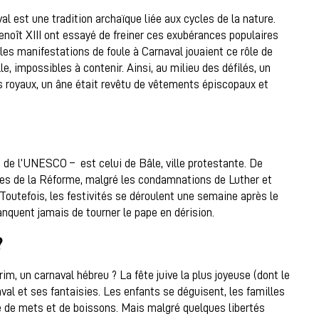
val est une tradition archaïque liée aux cycles de la nature.
oît XIII ont essayé de freiner ces exubérances populaires
es manifestations de foule à Carnaval jouaient ce rôle de
le, impossibles à contenir. Ainsi, au milieu des défilés, un
s royaux, un âne était revêtu de vêtements épiscopaux et
e de l’UNESCO – est celui de Bâle, ville protestante. De
acles de la Réforme, malgré les condamnations de Luther et
 Toutefois, les festivités se déroulent une semaine après le
anquent jamais de tourner le pape en dérision.
?
im, un carnaval hébreu ? La fête juive la plus joyeuse (dont le
aval et ses fantaisies. Les enfants se déguisent, les familles
nce de mets et de boissons. Mais malgré quelques libertés