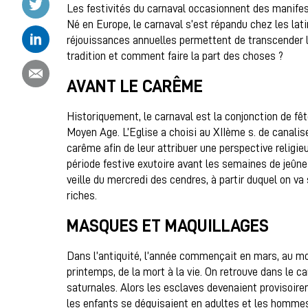
Les festivités du carnaval occasionnent des manife
Né en Europe, le carnaval s’est répandu chez les lat
Partager ce contenu sur Linkedin
réjouissances annuelles permettent de transcender l
tradition et comment faire la part des choses ?
Partager ce contenu par email
AVANT LE CARÊME
Historiquement, le carnaval est la conjonction de fêt
Moyen Age. L’Eglise a choisi au XIIème s. de canalise
carême afin de leur attribuer une perspective relig
période festive exutoire avant les semaines de jeûne 
veille du mercredi des cendres, à partir duquel on va
riches.
MASQUES ET MAQUILLAGES
Dans l’antiquité, l’année commençait en mars, au mo
printemps, de la mort à la vie. On retrouve dans le 
saturnales. Alors les esclaves devenaient provisoire
les enfants se déguisaient en adultes et les hommes