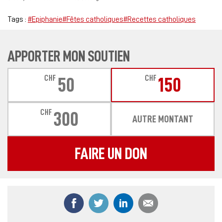
Tags :
#Epiphanie
#Fêtes catholiques
#Recettes catholiques
APPORTER MON SOUTIEN
CHF
CHF
50
150
CHF
300
AUTRE MONTANT
FAIRE UN DON
Partager ce contenu sur Facebook
Partager ce contenu sur Twitter
Partager ce contenu sur
Partager ce co